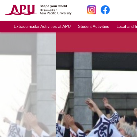
Extracurricular Activities at APU
Student Activities
Local and I